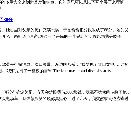
”字的多重含义来制造反差和笑点。它的意思可以从以下两个层面来理解：
器
38分
分。她心里对父亲的惩罚充满恐惧，于是偷偷把分数改成了88分。她的父
耳光，怒吼道:"你这8怎么一半是绿的一半是红的，你以为我是傻子
云驾雾去打探消息。次日凌晨。左边的八戒：“我梦见了雪山女神……”右
整夜的雪⛷”The four master and disciples arriv
一直没有确定关系。有天突然跟我借3000块钱，我毫不犹豫的转给了她，
朋友买电动车，我强颜欢笑的说你真贴心。过了几天，我突然收到物流寄过