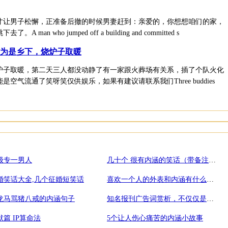
才让男子松懈，正准备后撤的时候男妻赶到：亲爱的，你想想咱们的家，
who jumped off a building and committed s
因为是乡下，烧炉子取暖
炉子取暖，第二天三人都没动静了有一家跟火葬场有关系，插了个队火化
气流通了笑呀笑仅供娱乐，如果有建议请联系我们Three buddies
级专一男人
几十个 很有内涵的笑话（带备注和解答）2
婚笑话大全,几个征婚短笑话
喜欢一个人的外表和内涵有什么联系
龙马骂猪八戒的内涵句子
知名报刊广告词赏析，不仅仅是高更是幽
默篇 IP算命法
5个让人伤心痛苦的内涵小故事