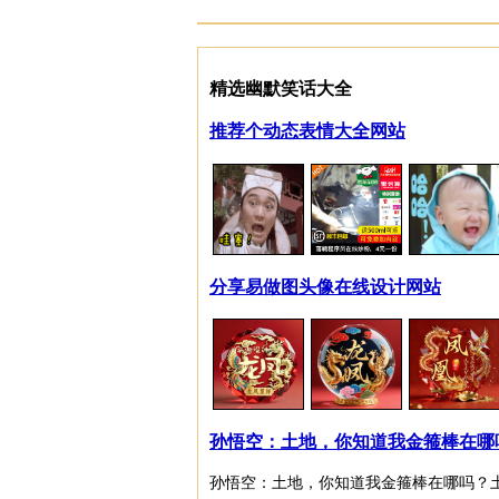
精选幽默笑话大全
推荐个动态表情大全网站
分享易做图头像在线设计网站
孙悟空：土地，你知道我金箍棒在哪
孙悟空：土地，你知道我金箍棒在哪吗？